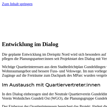
Zum Inhalt springen
Home
Projekt
Entwicklung im Dialog
Bebauungsplan
Die geplante Entwicklung im Dreispitz Nord wird sich besonders auf 
pflegen die Planungspartner:innen seit Projektstart den Dialog mit Ver
Meilensteine
Wichtige Quartierinteressen aus dem Stadtteilrichtplan Gundeldinge
Wohnraumangebot und bessere Fuss- und Velowege. Im nun vorliegend
Zugänge auf die Freiräume zum Dachpark des MParc wurden vergrösse
Dialog
Im Austausch mit Quartiervertreter:innen
FAQ
In den Dialog einbezogen sind der Neutrale Quartierverein Gundel
Verein Wohnliches Gundeli Ost (WGO), die Planungsgruppe Gunde
Der Einbezug der Quartierinteressen bereichert das Projekt, fördert d