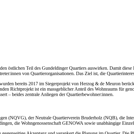
den östlichen Teil des Gundeldinger Quartiers auswirken. Damit diese 
treter:innen von Quartierorganisationen. Das Ziel ist, die Quartierinte
n wurden bereits 2017 im Siegerprojekt von Herzog & de Meuron berüc
en Richtprojekt ist ein massgeblicher Anteil des Wohnraums für gen
rt – beides zentrale Anliegen der Quartierbewohner:innen.
dingen (NQVG), der Neutrale Quartierverein Bruderholz (NQB), die In
ldingen, die Wohngenossenschaft GENOWA sowie unabhängige Einzel
ie gegenseitige Akzeptanz und verankert die Planung im Quartier. Die P