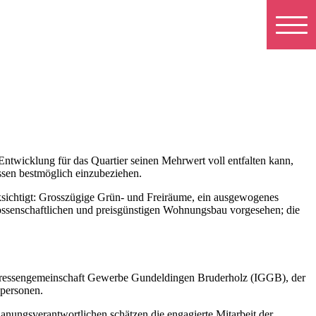
Entwicklung für das Quartier seinen Mehrwert voll entfalten kann,
ressen bestmöglich einzubeziehen.
ksichtigt: Grosszügige Grün- und Freiräume, ein ausgewogenes
ossenschaftlichen und preisgünstigen Wohnungsbau vorgesehen; die
teressengemeinschaft Gewerbe Gundeldingen Bruderholz (IGGB), der
personen.
lanungsverantwortlichen schätzen die engagierte Mitarbeit der